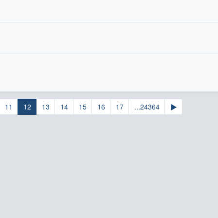
11
12
13
14
15
16
17
...24364
▶