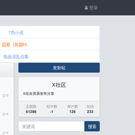
登录
7色小说
囚爱（民国H）
极品淫乱合集
发新帖
X社区
X综合资源发布分享
0
主题数
帖子数
用户数
在线
61286
-1
126
233
0
搜索
0