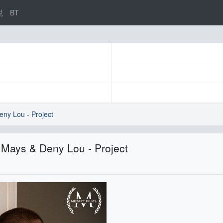
说
BT
ny Lou - Project
 Mays & Deny Lou - Project