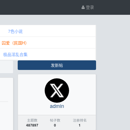
登录
7色小说
囚爱（民国H）
极品淫乱合集
发新帖
admin
主题数
帖子数
注册排名
487897
0
1