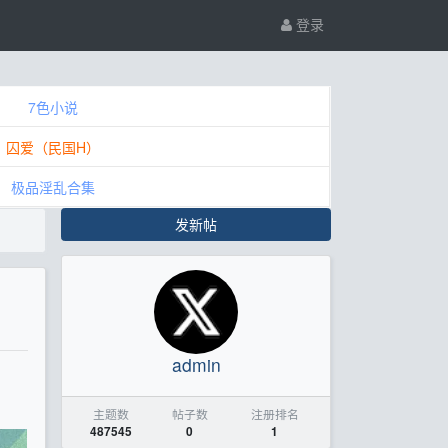
登录
7色小说
囚爱（民国H）
极品淫乱合集
发新帖
admin
主题数
帖子数
注册排名
487545
0
1